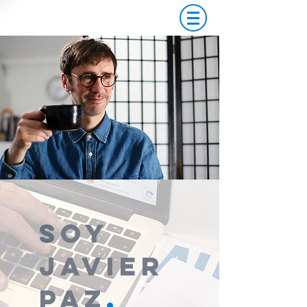
S
OY
JAVIER
PAZ
.